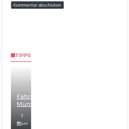
TIPPS
Fahrradtouren
Münster
3.
Juni